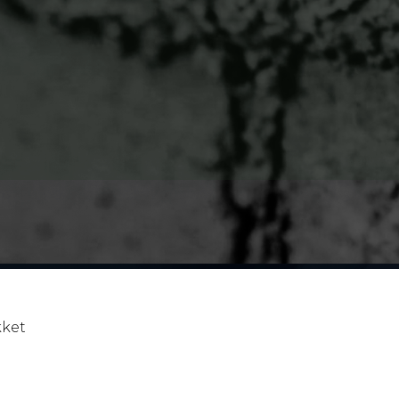
16:00
kket