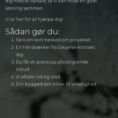
dig med et opkald, så vi kan finde en godt
løsning sammen.
Vi er her for at hjælpe dig!
Sådan gør du:
Skriv en kort besked om projektet
En håndværker fra Slagelse kontakt
dig
Du får et gratis og uforpligtende
tilbud
Vi aftaler tid og sted
Din byggedrøm bliver til virkelighed