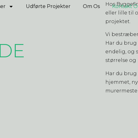
Hos Byggefir
ser
Udførte Projekter
Om Os
Kontakt O
eller lille t
projektet.
Vi bestræber
DE
Har du brug 
endelig, og 
størrelse og
Har du brug 
hjemmet, nyt
murermester