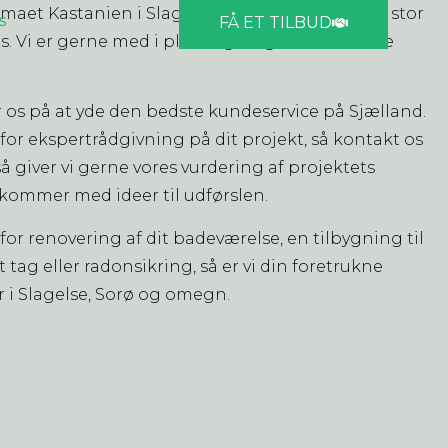
maet Kastanien i Slagelse er ingen opgave for stor
s
FÅ ET TILBUD
il os. Vi er gerne med i planlægningen under hele
 os på at yde den bedste kundeservice på Sjælland.
for ekspertrådgivning på dit projekt, så kontakt os
så giver vi gerne vores vurdering af projektets
 kommer med ideer til udførslen.
for renovering af dit badeværelse, en tilbygning til
 tag eller radonsikring, så er vi din foretrukne
 i Slagelse, Sorø og omegn.