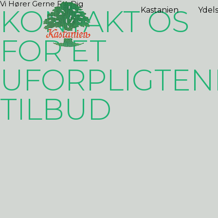
Vi Hører Gerne Fra Dig
KONTAKT OS
Kastanien
Ydel
FOR ET
UFORPLIGTEN
TILBUD